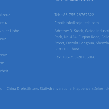
hkreuz
Tel: +86-755-28767822
reuz
Email: info@zoje-tech.com
voller Höhe
Adresse: 3. Stock, Weida Industri
Park, Nr. 424, Fuqian Road, Fall
euz
Street, Distrikt Longhua, Shenzh
518110, China
reuz
Fax: +86-755-28766066
tem
rheit
d. - China Drehstilstore, Stativdrehversuche, Klappenverstärker -Li