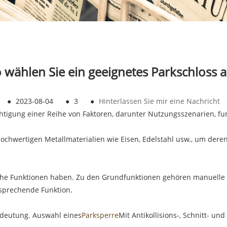
 wählen Sie ein geeignetes Parkschloss 
●
2023-08-04
●
3
●
Hinterlassen Sie mir eine Nachricht
chtigung einer Reihe von Faktoren, darunter Nutzungsszenarien, f
hochwertigen Metallmaterialien wie Eisen, Edelstahl usw., um dere
iche Funktionen haben. Zu den Grundfunktionen gehören manuelle
tsprechende Funktion.
Bedeutung. Auswahl eines
Parksperre
Mit Antikollisions-, Schnitt- u