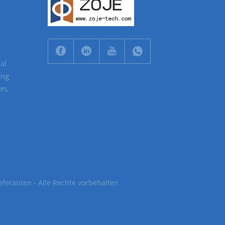
al
eng
en,
eferanten - Alle Rechte vorbehalten